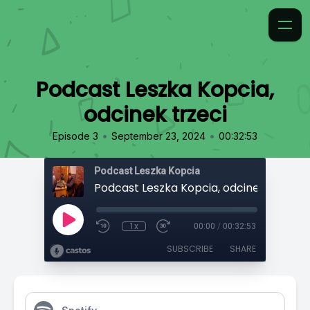
Podcast Leszka Kopcia,
odcinek trzeci
•
•
Episode 3
September 23, 2024
00:32:53
Podcast Leszka Kopcia
Podcast Leszka Kopcia, odcinek trzeci
1x
00:00
/
00:32:53
SUBSCRIBE
SHARE