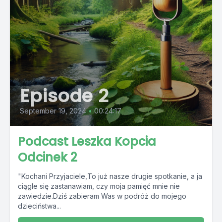
Episode 2
September 19, 2024
•
00:24:17
Podcast Leszka Kopcia
Odcinek 2
"Kochani Przyjaciele,To już nasze drugie spotkanie, a ja
ciągle się zastanawiam, czy moja pamięć mnie nie
zawiedzie.Dziś zabieram Was w podróż do mojego
dzieciństwa...