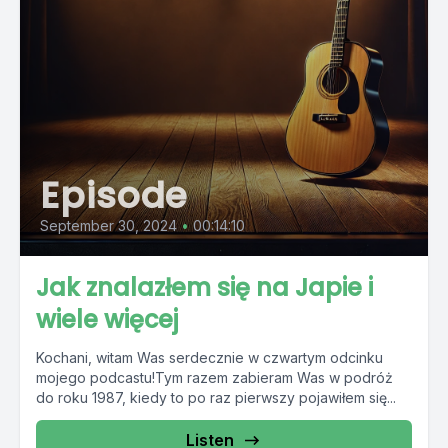
Episode
September 30, 2024
•
00:14:10
Jak znalazłem się na Japie i
wiele więcej
Kochani, witam Was serdecznie w czwartym odcinku
mojego podcastu!Tym razem zabieram Was w podróż
do roku 1987, kiedy to po raz pierwszy pojawiłem się...
Listen