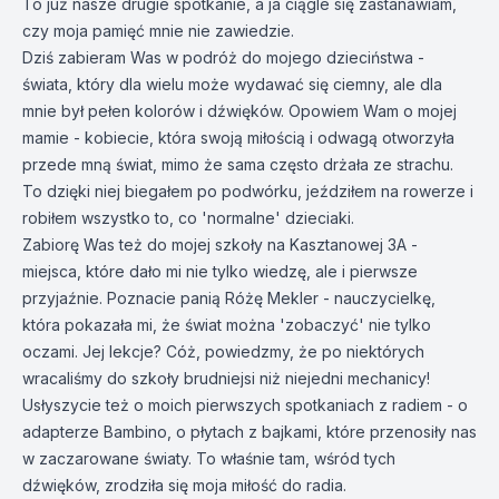
To już nasze drugie spotkanie, a ja ciągle się zastanawiam,
czy moja pamięć mnie nie zawiedzie.
Dziś zabieram Was w podróż do mojego dzieciństwa -
świata, który dla wielu może wydawać się ciemny, ale dla
mnie był pełen kolorów i dźwięków. Opowiem Wam o mojej
mamie - kobiecie, która swoją miłością i odwagą otworzyła
przede mną świat, mimo że sama często drżała ze strachu.
To dzięki niej biegałem po podwórku, jeździłem na rowerze i
robiłem wszystko to, co 'normalne' dzieciaki.
Zabiorę Was też do mojej szkoły na Kasztanowej 3A -
miejsca, które dało mi nie tylko wiedzę, ale i pierwsze
przyjaźnie. Poznacie panią Różę Mekler - nauczycielkę,
która pokazała mi, że świat można 'zobaczyć' nie tylko
oczami. Jej lekcje? Cóż, powiedzmy, że po niektórych
wracaliśmy do szkoły brudniejsi niż niejedni mechanicy!
Usłyszycie też o moich pierwszych spotkaniach z radiem - o
adapterze Bambino, o płytach z bajkami, które przenosiły nas
w zaczarowane światy. To właśnie tam, wśród tych
dźwięków, zrodziła się moja miłość do radia.