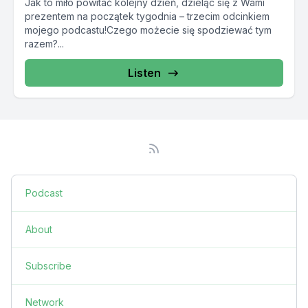
Jak to miło powitać kolejny dzień, dzieląc się z Wami
prezentem na początek tygodnia – trzecim odcinkiem
mojego podcastu!Czego możecie się spodziewać tym
razem?...
Listen
Podcast
About
Subscribe
Network