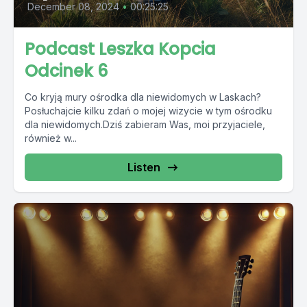
December 08, 2024
•
00:25:25
Podcast Leszka Kopcia
Odcinek 6
Co kryją mury ośrodka dla niewidomych w Laskach?
Posłuchajcie kilku zdań o mojej wizycie w tym ośrodku
dla niewidomych.Dziś zabieram Was, moi przyjaciele,
również w...
Listen